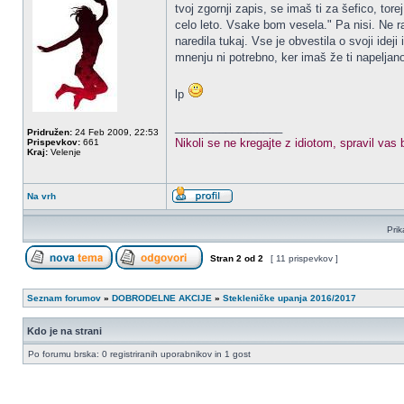
tvoj zgornji zapis, se imaš ti za šefico, to
celo leto. Vsake bom vesela." Pa nisi. Ne ra
naredila tukaj. Vse je obvestila o svoji ide
mnenju ni potrebno, ker imaš že ti napeljan
lp
_________________
Pridružen:
24 Feb 2009, 22:53
Nikoli se ne kregajte z idiotom, spravil vas
Prispevkov:
661
Kraj:
Velenje
Na vrh
Prik
Stran
2
od
2
[ 11 prispevkov ]
Seznam forumov
»
DOBRODELNE AKCIJE
»
Stekleničke upanja 2016/2017
Kdo je na strani
Po forumu brska: 0 registriranih uporabnikov in 1 gost