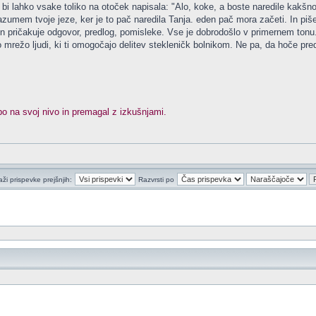
rej bi lahko vsake toliko na otoček napisala: "Alo, koke, a boste naredile kakšn
zumem tvoje jeze, ker je to pač naredila Tanja. eden pač mora začeti. In piše
ji in pričakuje odgovor, predlog, pomisleke. Vse je dobrodošlo v primernem ton
o mrežo ljudi, ki ti omogočajo delitev stekleničk bolnikom. Ne pa, da hoče p
 bo na svoj nivo in premagal z izkušnjami.
aži prispevke prejšnjih:
Razvrsti po