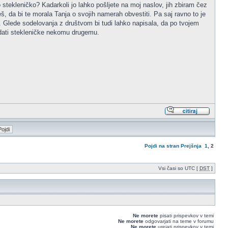
o stekleničko? Kadarkoli jo lahko pošljete na moj naslov, jih zbiram čez
š, da bi te morala Tanja o svojih namerah obvestiti. Pa saj ravno to je
u. Glede sodelovanja z društvom bi tudi lahko napisala, da po tvojem
redati stekleničke nekomu drugemu.
Pojdi na stran
Prejšnja
1
,
2
Vsi časi so UTC [
DST
]
Ne morete
pisati prispevkov v temi
Ne morete
odgovarjati na teme v forumu
Ne morete
urejati prispevkov v temi