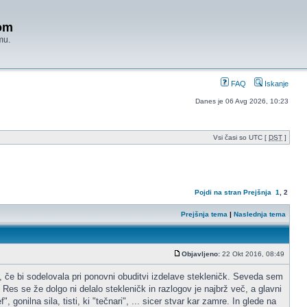
om
mu.
FAQ
Iskanje
Danes je 06 Avg 2026, 10:23
Vsi časi so UTC [
DST
]
Pojdi na stran
Prejšnja
1
,
2
Prejšnja tema
|
Naslednja tema
Objavljeno:
22 Okt 2016, 08:49
 če bi sodelovala pri ponovni obuditvi izdelave stekleničk. Seveda sem
 Res se že dolgo ni delalo stekleničk in razlogov je najbrž več, a glavni
gonilna sila, tisti, ki "tečnari", ... sicer stvar kar zamre. In glede na