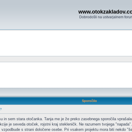
www.otokzakladov.c
Dobrodošli na ustvarjalnem foru
Sporočilo
 ?
u in sem stara otočanka. Tanja me je že preko zasebnega sporočila vprašala,
 akcije je seveda otoček, rojstni kraj stekleničk. Ne razumem tvojega "napada".
z. vzpodbude s strani določene osebe. Pri vsakem projektu mora biti nekdo "šef", 