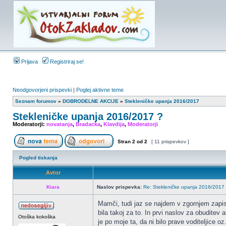
Prijava
Registriraj se!
Neodgovorjeni prispevki
|
Poglej aktivne teme
Seznam forumov
»
DOBRODELNE AKCIJE
»
Stekleničke upanja 2016/2017
Stekleničke upanja 2016/2017 ?
Moderatorji:
novatanja
,
Bradacka
,
Klavdija
,
Moderatorji
Stran
2
od
2
[ 11 prispevkov ]
Pogled tiskanja
Avtor
Kiara
Naslov prispevka:
Re: Stekleničke upanja 2016/2017
Mamči, tudi jaz se najdem v zgornjem zapis
bila takoj za to. In prvi naslov za obuditev
Otoška kokoška
je po moje ta, da ni bilo prave voditeljice o