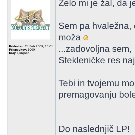
Zelo mi je žal, da 
Sem pa hvaležna, d
moža
...zadovoljna sem,
Pridružen:
24 Feb 2009, 16:01
Prispevkov:
1000
Kraj:
Ljubljana
Stekleničke res naj
Tebi in tvojemu mo
premagovanju bol
______________
Do naslednjič LP!