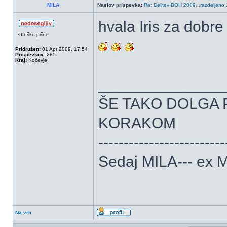
MILA
Naslov prispevka:
Re: Delitev BOH 2009...razdeljeno 
hvala Iris za dobr
Otoško pišče
Pridružen:
01 Apr 2009, 17:54
Prispevkov:
285
Kraj:
Kočevje
______________
ŠE TAKO DOLGA 
KORAKOM
-------------------------
Sedaj MILA--- ex
Na vrh