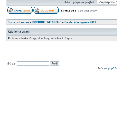
Prikaži prispevke prejšnjih:
Stran
2
od
2
[ 16 prispevkov ]
Seznam forumov
»
DOBRODELNE AKCIJE
»
Stekleničke upanja 2009
Kdo je na strani
Po forumu brska: 0 registriranih uporabnikov in 1 gost
Išči za:
Teče na
phpBB