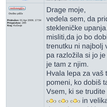
Drage moje,
Otoško pišče
vedela sem, da prid
Pridružen:
01 Apr 2009, 17:54
Prispevkov:
285
stekleničke upanja
Kraj:
Kočevje
misliti,da jo bo do
trenutku ni najbolj
pa razložila si jo j
je tam z njim.
Hvala lepa za vaš t
pomeni, ko dobiš t
Vsem, ki se trudit
in velik