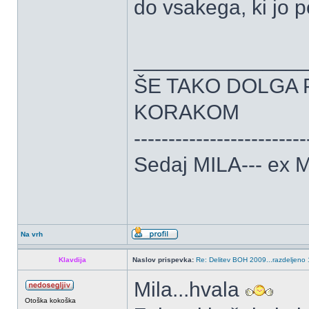
do vsakega, ki jo p
______________
ŠE TAKO DOLGA 
KORAKOM
-------------------------
Sedaj MILA--- ex
Na vrh
Klavdija
Naslov prispevka:
Re: Delitev BOH 2009...razdeljeno 
Mila...hvala
Otoška kokoška