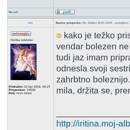
Na vrh
iris
Naslov prispevka:
Re: Delitev BOH 2009...razdeljeno 
kako je težko pri
Otoška velekoka
vendar bolezen ne
tudi jaz imam prip
odnesla svoji sestr
zahrbtno boleznijo
Pridružen:
02 Apr 2009, 06:25
mila, držita se, pr
Prispevkov:
10638
Kraj:
novo mesto
______________
http://iritina.moj-