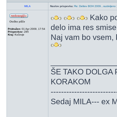
MILA
Naslov prispevka:
Re: Delitev BOH 2009...razdeljeno 
Kako po
Otoško pišče
delo ima res smise
Pridružen:
01 Apr 2009, 17:54
Prispevkov:
285
Naj vam bo vsem, k
Kraj:
Kočevje
______________
ŠE TAKO DOLGA 
KORAKOM
-------------------------
Sedaj MILA--- ex