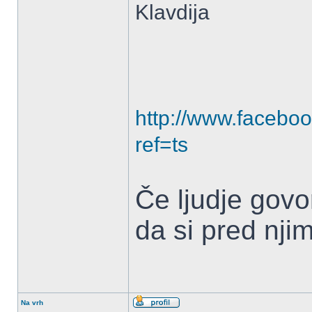
Klavdija
http://www.facebo
ref=ts
Če ljudje govo
da si pred nji
Na vrh