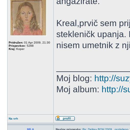
angažirate.
Kreal,prvič sem pri
stekleničk upanja. 
nisem umetnik z nj
Pridružen:
01 Apr 2009, 21:30
Prispevkov:
5288
Kraj:
Koper
______________
Moj blog:
http://su
Moj album:
http://
Na vrh
MILA
Naslov prispevka:
Re: Delitev BOH 2009...razdeljeno 