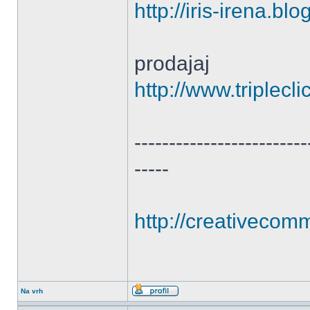
http://iris-irena.bl
prodajaj
http://www.triplec
-------------------------
-----
http://creativecomm
Na vrh