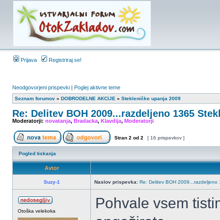
Prijava
Registriraj se!
Neodgovorjeni prispevki
|
Poglej aktivne teme
Seznam forumov
»
DOBRODELNE AKCIJE
»
Stekleničke upanja 2009
Re: Delitev BOH 2009...razdeljeno 1365 Stek
Moderatorji:
novatanja
,
Bradacka
,
Klavdija
,
Moderatorji
Stran
2
od
2
[ 16 prispevkov ]
Pogled tiskanja
Avtor
Suzy-1
Naslov prispevka:
Re: Delitev BOH 2009...razdeljeno 
Pohvale vsem tisti
Otoška velekoka