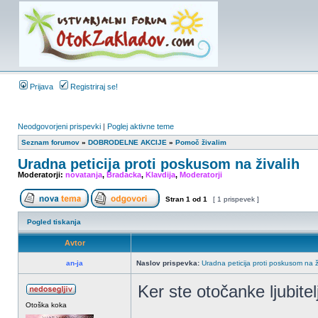
Prijava
Registriraj se!
Neodgovorjeni prispevki
|
Poglej aktivne teme
Seznam forumov
»
DOBRODELNE AKCIJE
»
Pomoč živalim
Uradna peticija proti poskusom na živalih
Moderatorji:
novatanja
,
Bradacka
,
Klavdija
,
Moderatorji
Stran
1
od
1
[ 1 prispevek ]
Pogled tiskanja
Avtor
an-ja
Naslov prispevka:
Uradna peticija proti poskusom na ž
Ker ste otočanke ljubitel
Otoška koka