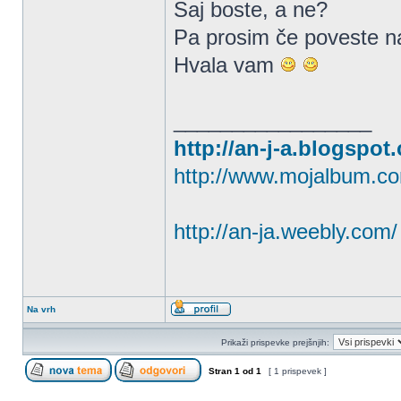
Saj boste, a ne?
Pa prosim če poveste na
Hvala vam
_________________
http://an-j-a.blogspot
http://www.mojalbum.co
http://an-ja.weebly.com/
Na vrh
Prikaži prispevke prejšnjih:
Stran
1
od
1
[ 1 prispevek ]