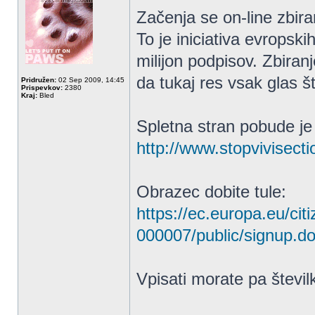
Začenja se on-line zbir
To je iniciativa evropski
milijon podpisov. Zbiran
da tukaj res vsak glas št
Pridružen:
02 Sep 2009, 14:45
Prispevkov:
2380
Kraj:
Bled
Spletna stran pobude je
http://www.stopvivisecti
Obrazec dobite tule:
https://ec.europa.eu/citi
000007/public/signup.d
Vpisati morate pa števil