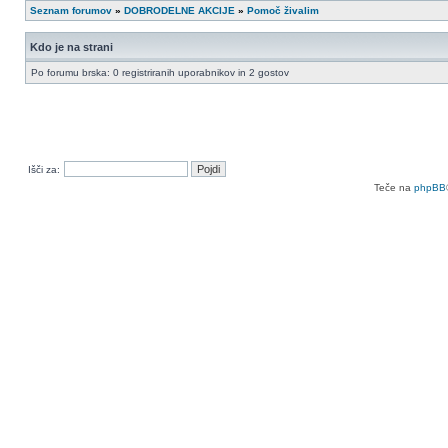
Seznam forumov
»
DOBRODELNE AKCIJE
»
Pomoč živalim
Kdo je na strani
Po forumu brska: 0 registriranih uporabnikov in 2 gostov
Išči za:
Teče na
phpBB