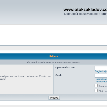
www.otokzakladov.c
Dobrodošli na ustvarjalnem foru
Prijava
Za ogled tega foruma se morate najprej prijaviti.
Uporabniško ime:
Registriraj 
Geslo:
 vam odpre več možnosti na forumu. Preden se
foruma.
Pozabljeno
Ponovno poš
Samodej
Skrij m