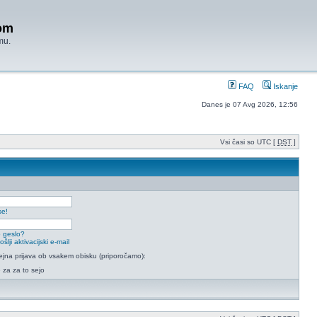
om
mu.
FAQ
Iskanje
Danes je 07 Avg 2026, 12:56
Vsi časi so UTC [
DST
]
se!
 geslo?
lji aktivacijski e-mail
na prijava ob vsakem obisku (priporočamo):
e za za to sejo