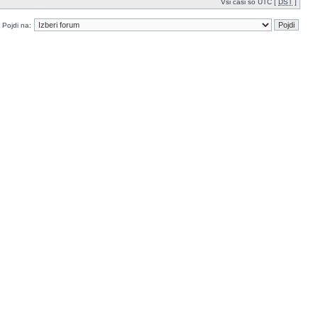
Vsi časi so UTC [
DST
]
Pojdi na: