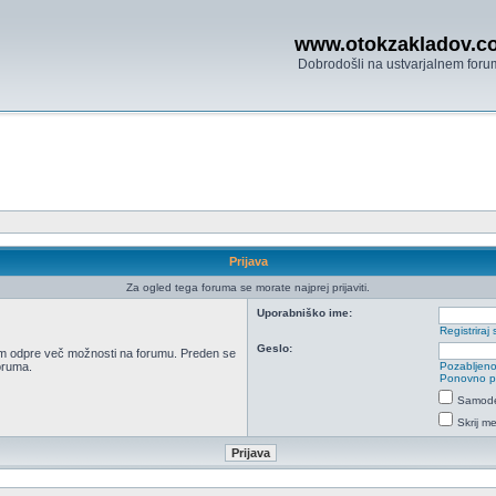
www.otokzakladov.c
Dobrodošli na ustvarjalnem foru
Prijava
Za ogled tega foruma se morate najprej prijaviti.
Uporabniško ime:
Registriraj 
Geslo:
 vam odpre več možnosti na forumu. Preden se
foruma.
Pozabljeno
Ponovno poš
Samodej
Skrij m