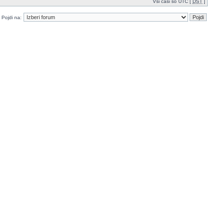
Vsi časi so UTC [
DST
]
Pojdi na: