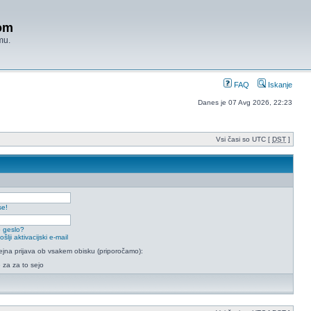
om
mu.
FAQ
Iskanje
Danes je 07 Avg 2026, 22:23
Vsi časi so UTC [
DST
]
se!
 geslo?
lji aktivacijski e-mail
na prijava ob vsakem obisku (priporočamo):
e za za to sejo