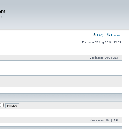
om
mu.
FAQ
Iskanje
Danes je 05 Avg 2026, 22:53
Vsi časi so UTC [
DST
]
Vsi časi so UTC [
DST
]