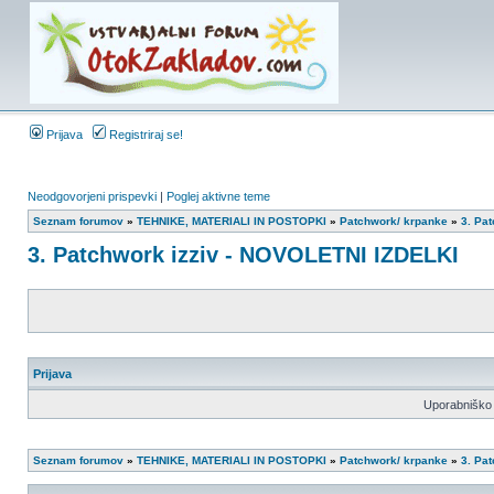
Prijava
Registriraj se!
Neodgovorjeni prispevki
|
Poglej aktivne teme
Seznam forumov
»
TEHNIKE, MATERIALI IN POSTOPKI
»
Patchwork/ krpanke
»
3. Pa
3. Patchwork izziv - NOVOLETNI IZDELKI
Prijava
Uporabniško 
Seznam forumov
»
TEHNIKE, MATERIALI IN POSTOPKI
»
Patchwork/ krpanke
»
3. Pa