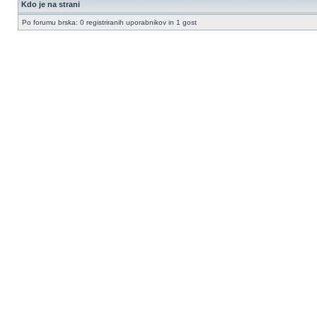
Kdo je na strani
Po forumu brska: 0 registriranih uporabnikov in 1 gost