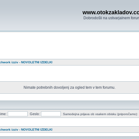
www.otokzakladov.c
Dobrodošli na ustvarjalnem foru
tchwork izziv - NOVOLETNI IZDELKI
Nimate potrebnih dovoljenj za ogled tem v tem forumu.
ime:
Geslo:
Samodejna prijava ob vsakem obisku (priporočamo):
tchwork izziv - NOVOLETNI IZDELKI