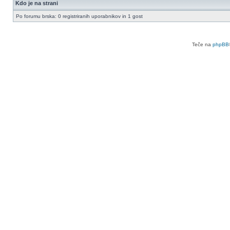
Kdo je na strani
Po forumu brska: 0 registriranih uporabnikov in 1 gost
Teče na
phpBB