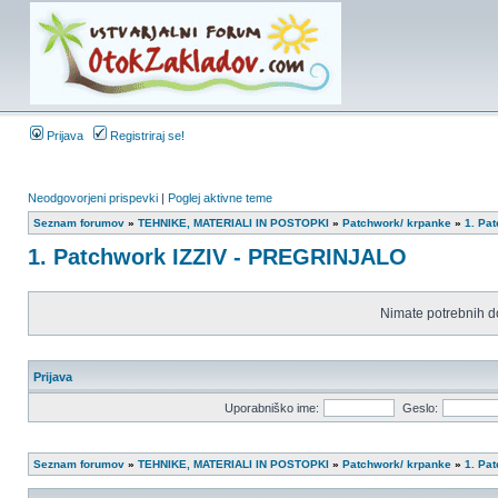
Prijava
Registriraj se!
Neodgovorjeni prispevki
|
Poglej aktivne teme
Seznam forumov
»
TEHNIKE, MATERIALI IN POSTOPKI
»
Patchwork/ krpanke
»
1. Pa
1. Patchwork IZZIV - PREGRINJALO
Nimate potrebnih d
Prijava
Uporabniško ime:
Geslo:
Seznam forumov
»
TEHNIKE, MATERIALI IN POSTOPKI
»
Patchwork/ krpanke
»
1. Pa