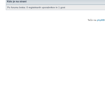
Kdo je na strani
Po forumu brska: 0 registriranih uporabnikov in 1 gost
Teče na
phpBB