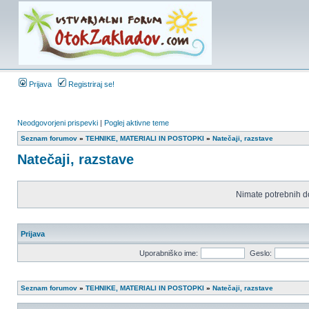
Prijava
Registriraj se!
Neodgovorjeni prispevki
|
Poglej aktivne teme
Seznam forumov
»
TEHNIKE, MATERIALI IN POSTOPKI
»
Natečaji, razstave
Natečaji, razstave
Nimate potrebnih d
Prijava
Uporabniško ime:
Geslo:
Seznam forumov
»
TEHNIKE, MATERIALI IN POSTOPKI
»
Natečaji, razstave