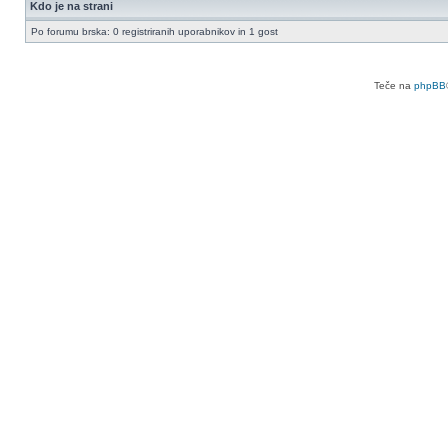
Kdo je na strani
Po forumu brska: 0 registriranih uporabnikov in 1 gost
Teče na
phpBB