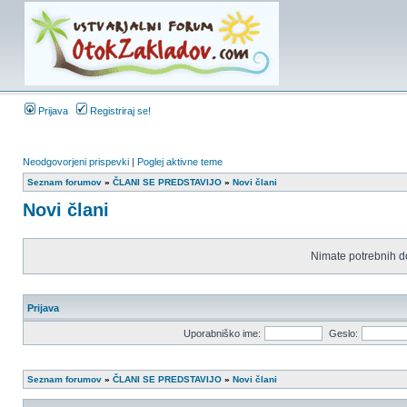
Prijava
Registriraj se!
Neodgovorjeni prispevki
|
Poglej aktivne teme
Seznam forumov
»
ČLANI SE PREDSTAVIJO
»
Novi člani
Novi člani
Nimate potrebnih d
Prijava
Uporabniško ime:
Geslo:
Seznam forumov
»
ČLANI SE PREDSTAVIJO
»
Novi člani