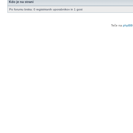
Kdo je na strani
Po forumu brska: 0 registriranih uporabnikov in 1 gost
Teče na
phpBB