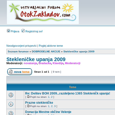
Prijava
Registriraj se!
Neodgovorjeni prispevki
|
Poglej aktivne teme
Seznam forumov
»
DOBRODELNE AKCIJE
»
Stekleničke upanja 2009
Stekleničke upanja 2009
Moderatorji:
novatanja
,
Bradacka
,
Klavdija
,
Moderatorji
Stran
1
od
1
[ 9 tem ]
Teme
Re: Delitev BOH 2009...razdeljeno 1365 Stekleničk upanja!
[
Pojdi na stran:
1
,
2
]
Prazne stekleničke
[
Pojdi na stran:
1
,
2
,
3
]
Donacija Mestne občine Velenje