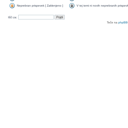
Neprebran prispevek [ Zaklenjeno ]
V tej temi ni novih neprebranih prispev
Išči za:
Teče na
phpBB