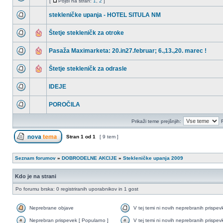
[
Pojdi na stran:
1
,
2
]
stekleničke upanja - HOTEL SITULA NM
Štetje stekleničk za otroke
Pasaža Maximarketa: 20.in27.februar; 6.,13.,20. marec !
Štetje stekleničk za odrasle
IDEJE
POROČILA
Prikaži teme prejšnjih:
Stran
1
od
1
[ 9 tem ]
Seznam forumov
»
DOBRODELNE AKCIJE
»
Stekleničke upanja 2009
Kdo je na strani
Po forumu brska: 0 registriranih uporabnikov in 1 gost
Neprebrane objave
V tej temi ni novih neprebranih prispev
Neprebran prispevek [ Popularno ]
V tej temi ni novih neprebranih prispev