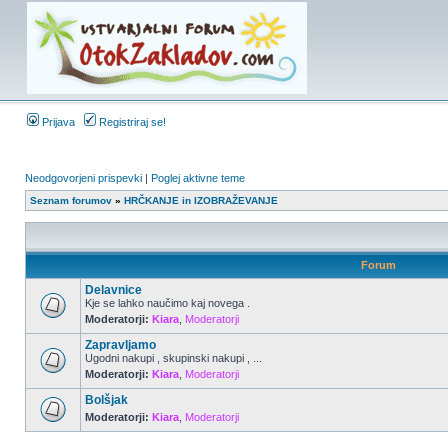
Prijava
Registriraj se!
Neodgovorjeni prispevki
|
Poglej aktivne teme
Seznam forumov
»
HRČKANJE in IZOBRAŽEVANJE
Forum
Delavnice
Kje se lahko naučimo kaj novega .
Moderatorji:
Kiara
,
Moderatorji
Zapravljamo
Ugodni nakupi , skupinski nakupi , ...
Moderatorji:
Kiara
,
Moderatorji
Bolšjak
Moderatorji:
Kiara
,
Moderatorji