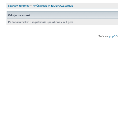
Seznam forumov
»
HRČKANJE in IZOBRAŽEVANJE
Kdo je na strani
Po forumu brska: 0 registriranih uporabnikov in 1 gost
Teče na
phpBB