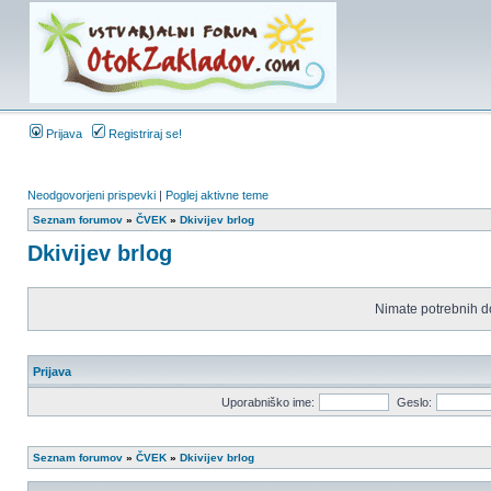
Prijava
Registriraj se!
Neodgovorjeni prispevki
|
Poglej aktivne teme
Seznam forumov
»
ČVEK
»
Dkivijev brlog
Dkivijev brlog
Nimate potrebnih d
Prijava
Uporabniško ime:
Geslo:
Seznam forumov
»
ČVEK
»
Dkivijev brlog