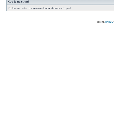
Kdo je na strani
Po forumu brska: 0 registriranih uporabnikov in 1 gost
Teče na
phpBB