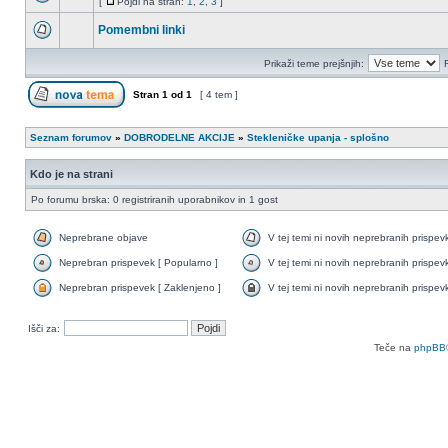
[
Pojdi na stran:
1
,
2
,
3
]
Pomembni linki
Prikaži teme prejšnjih:
Stran
1
od
1
[ 4 tem ]
Seznam forumov
»
DOBRODELNE AKCIJE
»
Stekleničke upanja - splošno
Kdo je na strani
Po forumu brska: 0 registriranih uporabnikov in 1 gost
Neprebrane objave
V tej temi ni novih neprebranih prispev
Neprebran prispevek [ Popularno ]
V tej temi ni novih neprebranih prispev
Neprebran prispevek [ Zaklenjeno ]
V tej temi ni novih neprebranih prispev
Išči za:
Teče na
phpBB