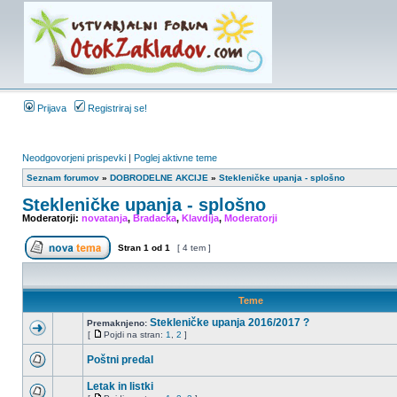
Prijava
Registriraj se!
Neodgovorjeni prispevki
|
Poglej aktivne teme
Seznam forumov
»
DOBRODELNE AKCIJE
»
Stekleničke upanja - splošno
Stekleničke upanja - splošno
Moderatorji:
novatanja
,
Bradacka
,
Klavdija
,
Moderatorji
Stran
1
od
1
[ 4 tem ]
Teme
Stekleničke upanja 2016/2017 ?
Premaknjeno:
[
Pojdi na stran:
1
,
2
]
Poštni predal
Letak in listki