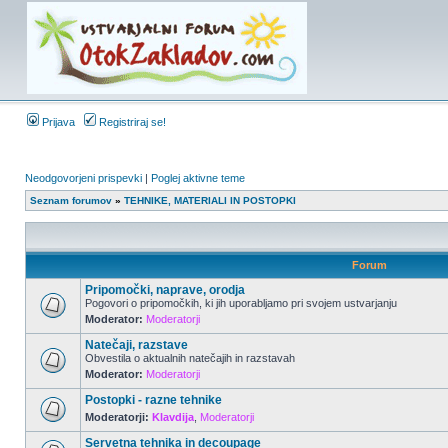
Prijava
Registriraj se!
Neodgovorjeni prispevki
|
Poglej aktivne teme
Seznam forumov
»
TEHNIKE, MATERIALI IN POSTOPKI
Forum
Pripomočki, naprave, orodja
Pogovori o pripomočkih, ki jih uporabljamo pri svojem ustvarjanju
Moderator:
Moderatorji
Natečaji, razstave
Obvestila o aktualnih natečajih in razstavah
Moderator:
Moderatorji
Postopki - razne tehnike
Moderatorji:
Klavdija
,
Moderatorji
Servetna tehnika in decoupage