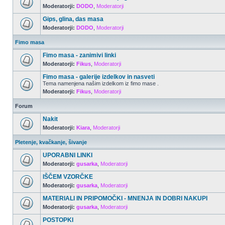
Moderatorji:
DODO
,
Moderatorji
Gips, glina, das masa
Moderatorji:
DODO
,
Moderatorji
Fimo masa
Fimo masa - zanimivi linki
Moderatorji:
Fikus
,
Moderatorji
Fimo masa - galerije izdelkov in nasveti
Tema namenjena našim izdelkom iz fimo mase .
Moderatorji:
Fikus
,
Moderatorji
Forum
Nakit
Moderatorji:
Kiara
,
Moderatorji
Pletenje, kvačkanje, šivanje
UPORABNI LINKI
Moderatorji:
gusarka
,
Moderatorji
IŠČEM VZORČKE
Moderatorji:
gusarka
,
Moderatorji
MATERIALI IN PRIPOMOČKI - MNENJA IN DOBRI NAKUPI
Moderatorji:
gusarka
,
Moderatorji
POSTOPKI