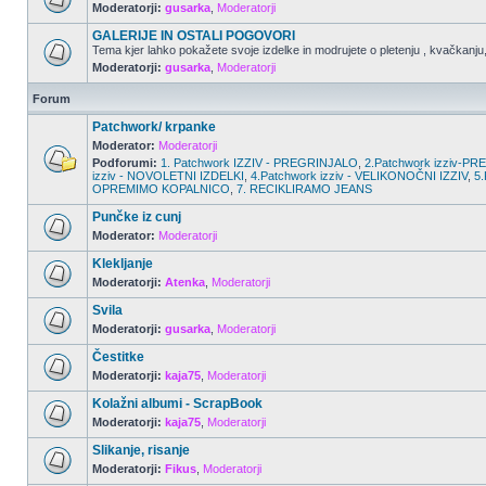
Moderatorji:
gusarka
,
Moderatorji
GALERIJE IN OSTALI POGOVORI
Tema kjer lahko pokažete svoje izdelke in modrujete o pletenju , kvačkanju, 
Moderatorji:
gusarka
,
Moderatorji
Forum
Patchwork/ krpanke
Moderator:
Moderatorji
Podforumi:
1. Patchwork IZZIV - PREGRINJALO
,
2.Patchwork izziv-
izziv - NOVOLETNI IZDELKI
,
4.Patchwork izziv - VELIKONOČNI IZZIV
,
5.
OPREMIMO KOPALNICO
,
7. RECIKLIRAMO JEANS
Punčke iz cunj
Moderator:
Moderatorji
Klekljanje
Moderatorji:
Atenka
,
Moderatorji
Svila
Moderatorji:
gusarka
,
Moderatorji
Čestitke
Moderatorji:
kaja75
,
Moderatorji
Kolažni albumi - ScrapBook
Moderatorji:
kaja75
,
Moderatorji
Slikanje, risanje
Moderatorji:
Fikus
,
Moderatorji