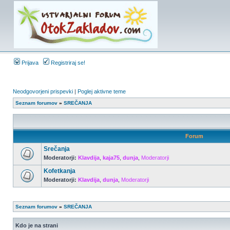
Prijava
Registriraj se!
Neodgovorjeni prispevki
|
Poglej aktivne teme
Seznam forumov
»
SREČANJA
Forum
Srečanja
Moderatorji:
Klavdija
,
kaja75
,
dunja
,
Moderatorji
Kofetkanja
Moderatorji:
Klavdija
,
dunja
,
Moderatorji
Seznam forumov
»
SREČANJA
Kdo je na strani