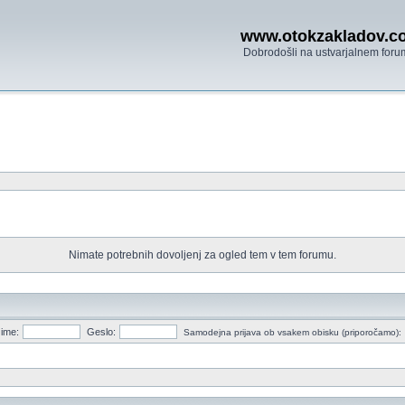
www.otokzakladov.c
Dobrodošli na ustvarjalnem foru
Nimate potrebnih dovoljenj za ogled tem v tem forumu.
ime:
Geslo:
Samodejna prijava ob vsakem obisku (priporočamo):