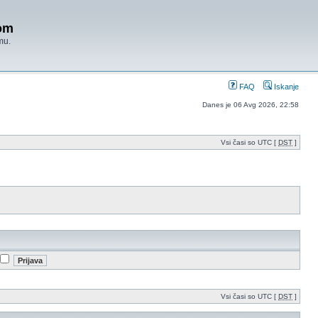
om
mu.
FAQ
Iskanje
Danes je 06 Avg 2026, 22:58
Vsi časi so UTC [
DST
]
Vsi časi so UTC [
DST
]