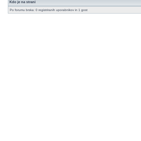
Kdo je na strani
Po forumu brska: 0 registriranih uporabnikov in 1 gost