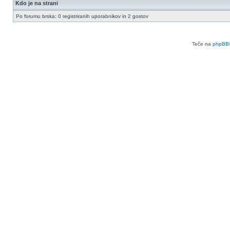
Kdo je na strani
Po forumu brska: 0 registriranih uporabnikov in 2 gostov
Teče na
phpBB