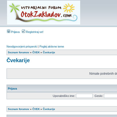
Prijava
Registriraj se!
Neodgovorjeni prispevki
|
Poglej aktivne teme
Seznam forumov
»
ČVEK
»
Čvekarije
Čvekarije
Nimate potrebnih d
Prijava
Uporabniško ime:
Geslo:
Seznam forumov
»
ČVEK
»
Čvekarije