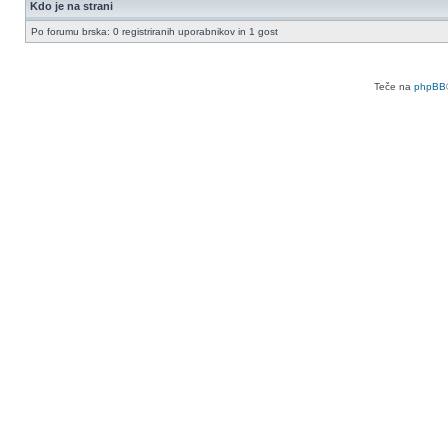
Kdo je na strani
Po forumu brska: 0 registriranih uporabnikov in 1 gost
Teče na
phpBB