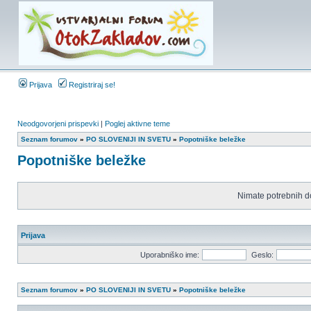
Prijava
Registriraj se!
Neodgovorjeni prispevki
|
Poglej aktivne teme
Seznam forumov
»
PO SLOVENIJI IN SVETU
»
Popotniške beležke
Popotniške beležke
Nimate potrebnih d
Prijava
Uporabniško ime:
Geslo:
Seznam forumov
»
PO SLOVENIJI IN SVETU
»
Popotniške beležke