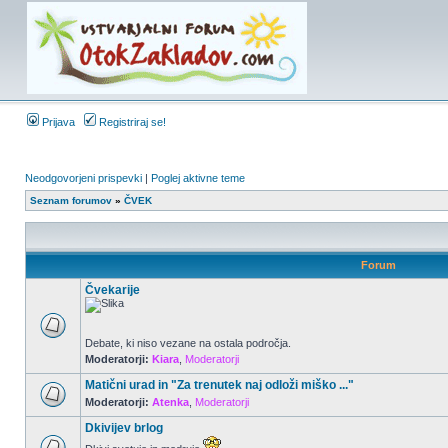
Prijava
Registriraj se!
Neodgovorjeni prispevki
|
Poglej aktivne teme
Seznam forumov
»
ČVEK
Forum
Čvekarije
Debate, ki niso vezane na ostala področja.
Moderatorji:
Kiara
,
Moderatorji
Matični urad in "Za trenutek naj odloži miško ..."
Moderatorji:
Atenka
,
Moderatorji
Dkivijev brlog