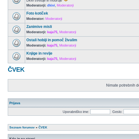
Dkivi svetuje in modruje
Moderatorji:
dkivi
,
Moderatorji
Foto kotiček
Moderator:
Moderatorji
Zanimive misli
Moderatorji:
kaja75
,
Moderatorji
Ostali hobiji in pomoč živalim
Moderatorji:
kaja75
,
Moderatorji
Knjige in revije
Moderatorji:
kaja75
,
Moderatorji
ČVEK
Nimate potrebnih d
Prijava
Uporabniško ime:
Geslo:
Seznam forumov
»
ČVEK
Kdo je na strani