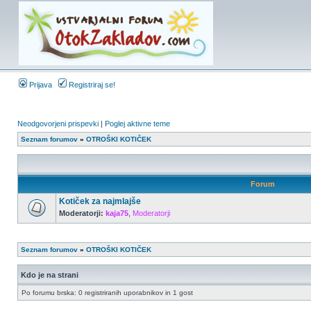
Prijava
Registriraj se!
Neodgovorjeni prispevki
|
Poglej aktivne teme
Seznam forumov
»
OTROŠKI KOTIČEK
Forum
Kotiček za najmlajše
Moderatorji:
kaja75
,
Moderatorji
Seznam forumov
»
OTROŠKI KOTIČEK
Kdo je na strani
Po forumu brska: 0 registriranih uporabnikov in 1 gost