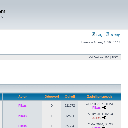
om
mu.
FAQ
Iskanje
Danes je 08 Avg 2026, 07:47
Vsi časi so UTC [
DST
]
Avtor
Odgovori
Ogledi
Zadnji prispevek
31 Dec 2014, 11:53
Fikus
0
211672
Fikus
15 Okt 2014, 02:24
Fikus
1
42304
Atom
12 Maj 2014, 06:26
Fikus
1
35504