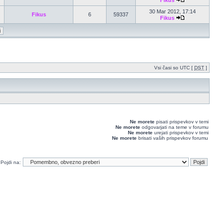
Fikus
30 Mar 2012, 17:14
Fikus
6
59337
Fikus
Vsi časi so UTC [
DST
]
Ne morete
pisati prispevkov v temi
Ne morete
odgovarjati na teme v forumu
Ne morete
urejati prispevkov v temi
Ne morete
brisati vaših prispevkov forumu
Pojdi na: