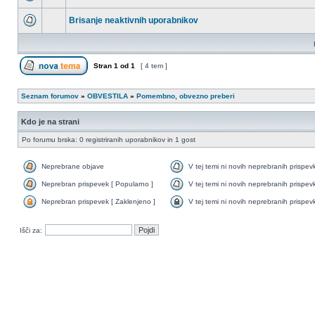
Brisanje neaktivnih uporabnikov
Stran
1
od
1
[ 4 tem ]
Seznam forumov
»
OBVESTILA
»
Pomembno, obvezno preberi
Kdo je na strani
Po forumu brska: 0 registriranih uporabnikov in 1 gost
Neprebrane objave
V tej temi ni novih neprebranih prispev
Neprebran prispevek [ Popularno ]
V tej temi ni novih neprebranih prispev
Neprebran prispevek [ Zaklenjeno ]
V tej temi ni novih neprebranih prispev
Išči za: