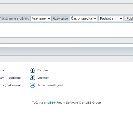
Prikaži teme prejšnjih:
Razvrsti po
kov.
Razglas
kov [ Popularno ]
Lepljivek
kov [ Zaklenjeno ]
Tema premaknjena
Teče na
phpBB
® Forum Software © phpBB Group