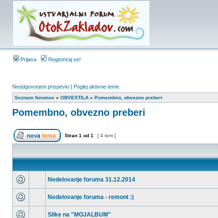
Prijava
Registriraj se!
Neodgovorjeni prispevki
|
Poglej aktivne teme
Seznam forumov
»
OBVESTILA
»
Pomembno, obvezno preberi
Pomembno, obvezno preberi
Stran
1
od
1
[ 4 tem ]
Nedelovanje foruma 31.12.2014
Nedelovanje foruma - remont :)
Slike na "MOJALBUM"