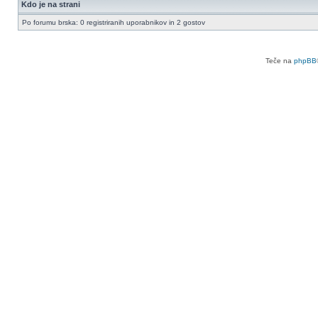
Kdo je na strani
Po forumu brska: 0 registriranih uporabnikov in 2 gostov
Teče na
phpBB