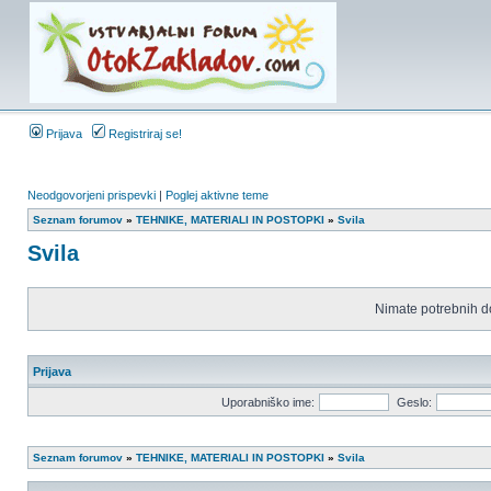
Prijava
Registriraj se!
Neodgovorjeni prispevki
|
Poglej aktivne teme
Seznam forumov
»
TEHNIKE, MATERIALI IN POSTOPKI
»
Svila
Svila
Nimate potrebnih d
Prijava
Uporabniško ime:
Geslo:
Seznam forumov
»
TEHNIKE, MATERIALI IN POSTOPKI
»
Svila