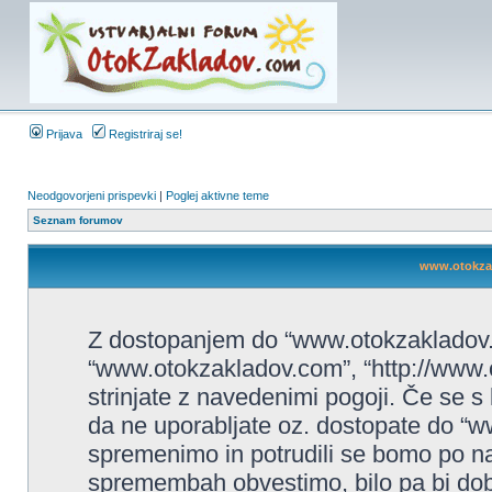
Prijava
Registriraj se!
Neodgovorjeni prispevki
|
Poglej aktivne teme
Seznam forumov
www.otokzak
Z dostopanjem do “www.otokzakladov.c
“www.otokzakladov.com”, “http://www.o
strinjate z navedenimi pogoji. Če se s
da ne uporabljate oz. dostopate do “
spremenimo in potrudili se bomo po na
spremembah obvestimo, bilo pa bi dobr