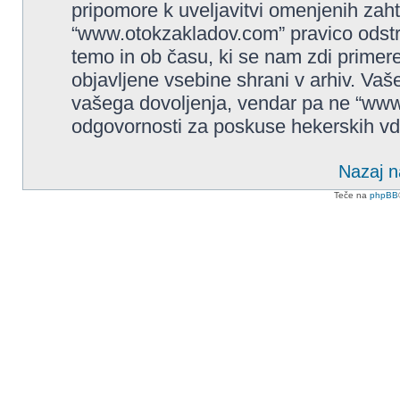
pripomore k uveljavitvi omenjenih zaht
“www.otokzakladov.com” pravico odstrani
temo in ob času, ki se nam zdi primere
objavljene vsebine shrani v arhiv. Va
vašega dovoljenja, vendar pa ne “ww
odgovornosti za poskuse hekerskih vdor
Nazaj n
Teče na
phpBB