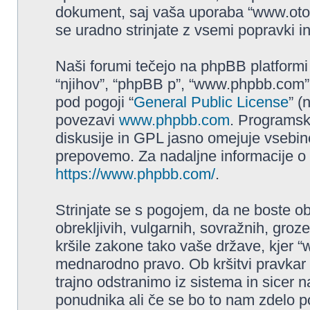
dokument, saj vaša uporaba “www.ot
se uradno strinjate z vsemi popravki i
Naši forumi tečejo na phpBB platformi 
“njihov”, “phpBB p”, “www.phpbb.com”,
pod pogoji “
General Public License
” (
povezavi
www.phpbb.com
. Programs
diskusije in GPL jasno omejuje vsebine
prepovemo. Za nadaljne informacije o
https://www.phpbb.com/
.
Strinjate se s pogojem, da ne boste obja
obrekljivih, vulgarnih, sovražnih, groz
kršile zakone tako vaše države, kjer 
mednarodno pravo. Ob kršitvi pravka
trajno odstranimo iz sistema in sicer 
ponudnika ali če se bo to nam zdelo p