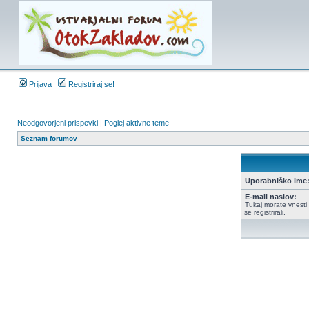
Prijava
Registriraj se!
Neodgovorjeni prispevki
|
Poglej aktivne teme
Seznam forumov
Uporabniško ime
E-mail naslov:
Tukaj morate vnesti 
se registrirali.