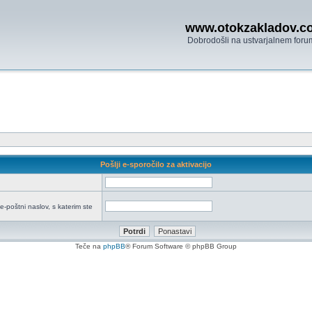
www.otokzakladov.c
Dobrodošli na ustvarjalnem foru
Pošlji e-sporočilo za aktivacijo
:
e-poštni naslov, s katerim ste
Teče na
phpBB
® Forum Software © phpBB Group