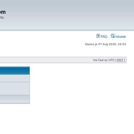
om
mu.
FAQ
Iskanje
Danes je 07 Avg 2026, 16:53
Vsi časi so UTC [
DST
]