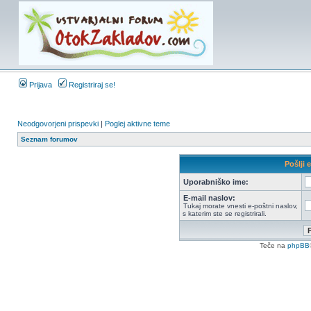
Prijava
Registriraj se!
Neodgovorjeni prispevki
|
Poglej aktivne teme
Seznam forumov
Pošlji 
Uporabniško ime:
E-mail naslov:
Tukaj morate vnesti e-poštni naslov,
s katerim ste se registrirali.
Teče na
phpBB