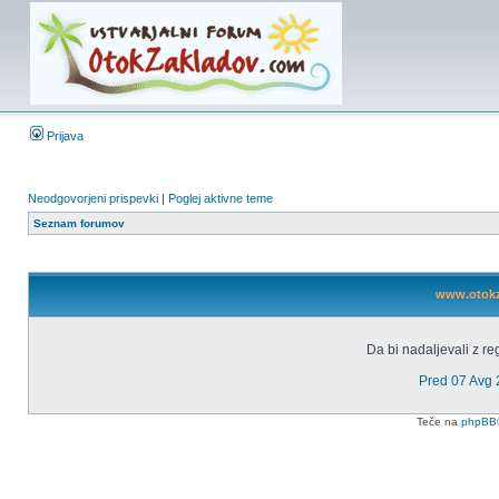
Prijava
Neodgovorjeni prispevki
|
Poglej aktivne teme
Seznam forumov
www.otokza
Da bi nadaljevali z reg
Pred 07 Avg
Teče na
phpBB