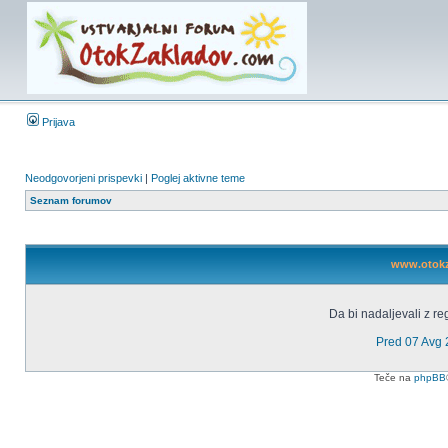
Prijava
Neodgovorjeni prispevki
|
Poglej aktivne teme
Seznam forumov
www.otokza
Da bi nadaljevali z reg
Pred 07 Avg
Teče na
phpBB