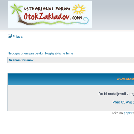
Prijava
Neodgovorjeni prispevki
|
Poglej aktivne teme
Seznam forumov
www.otokza
Da bi nadaljevali z reg
Pred 05 Avg
Teče na
phpBB