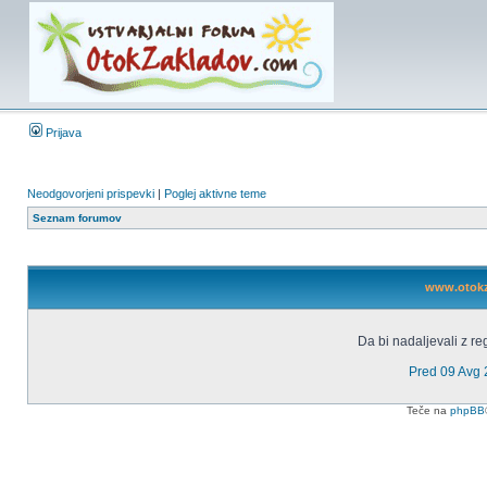
Prijava
Neodgovorjeni prispevki
|
Poglej aktivne teme
Seznam forumov
www.otokza
Da bi nadaljevali z reg
Pred 09 Avg
Teče na
phpBB