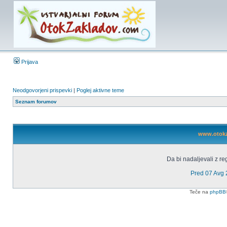
Prijava
Neodgovorjeni prispevki
|
Poglej aktivne teme
Seznam forumov
www.otokza
Da bi nadaljevali z reg
Pred 07 Avg
Teče na
phpBB