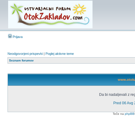
Prijava
Neodgovorjeni prispevki
|
Poglej aktivne teme
Seznam forumov
www.otokza
Da bi nadaljevali z reg
Pred 06 Avg
Teče na
phpBB