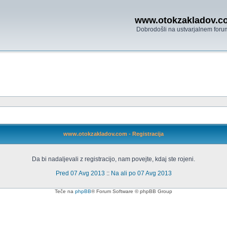
www.otokzakladov.c
Dobrodošli na ustvarjalnem foru
www.otokzakladov.com - Registracija
Da bi nadaljevali z registracijo, nam povejte, kdaj ste rojeni.
Pred 07 Avg 2013
::
Na ali po 07 Avg 2013
Teče na
phpBB
® Forum Software © phpBB Group