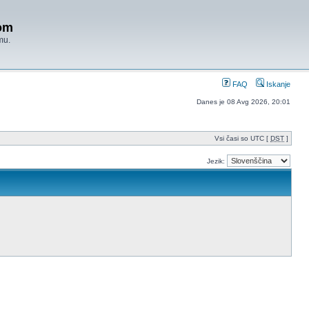
om
mu.
FAQ
Iskanje
Danes je 08 Avg 2026, 20:01
Vsi časi so UTC [
DST
]
Jezik: