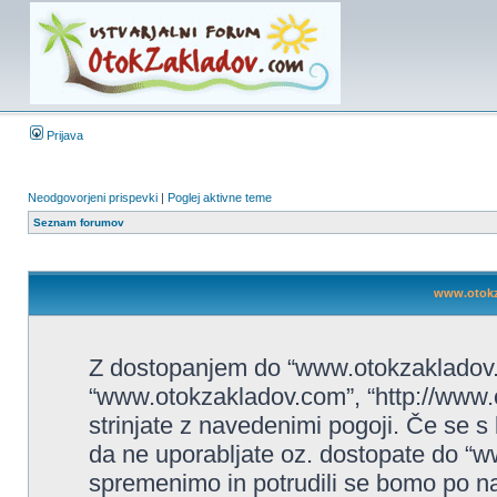
Prijava
Neodgovorjeni prispevki
|
Poglej aktivne teme
Seznam forumov
www.otokza
Z dostopanjem do “www.otokzakladov.c
“www.otokzakladov.com”, “http://www.o
strinjate z navedenimi pogoji. Če se s
da ne uporabljate oz. dostopate do “
spremenimo in potrudili se bomo po na