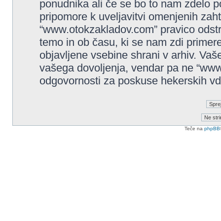
ponudnika ali če se bo to nam zdelo p
pripomore k uveljavitvi omenjenih zaht
“www.otokzakladov.com” pravico odstrani
temo in ob času, ki se nam zdi primere
objavljene vsebine shrani v arhiv. Va
vašega dovoljenja, vendar pa ne “ww
odgovornosti za poskuse hekerskih vdor
Teče na
phpBB