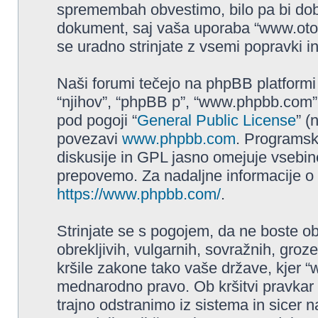
spremembah obvestimo, bilo pa bi dobr
dokument, saj vaša uporaba “www.ot
se uradno strinjate z vsemi popravki i
Naši forumi tečejo na phpBB platformi 
“njihov”, “phpBB p”, “www.phpbb.com”,
pod pogoji “
General Public License
” (
povezavi
www.phpbb.com
. Programs
diskusije in GPL jasno omejuje vsebine
prepovemo. Za nadaljne informacije o
https://www.phpbb.com/
.
Strinjate se s pogojem, da ne boste obja
obrekljivih, vulgarnih, sovražnih, groz
kršile zakone tako vaše države, kjer 
mednarodno pravo. Ob kršitvi pravka
trajno odstranimo iz sistema in sicer 