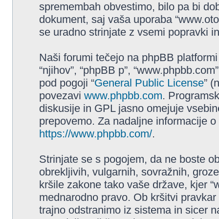
spremembah obvestimo, bilo pa bi dobr
dokument, saj vaša uporaba “www.ot
se uradno strinjate z vsemi popravki i
Naši forumi tečejo na phpBB platformi 
“njihov”, “phpBB p”, “www.phpbb.com”,
pod pogoji “
General Public License
” (
povezavi
www.phpbb.com
. Programs
diskusije in GPL jasno omejuje vsebine
prepovemo. Za nadaljne informacije o
https://www.phpbb.com/
.
Strinjate se s pogojem, da ne boste obja
obrekljivih, vulgarnih, sovražnih, groz
kršile zakone tako vaše države, kjer 
mednarodno pravo. Ob kršitvi pravka
trajno odstranimo iz sistema in sicer 