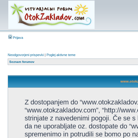
Prijava
Neodgovorjeni prispevki
|
Poglej aktivne teme
Seznam forumov
www.otokza
Z dostopanjem do “www.otokzakladov.c
“www.otokzakladov.com”, “http://www.o
strinjate z navedenimi pogoji. Če se s
da ne uporabljate oz. dostopate do “
spremenimo in potrudili se bomo po na