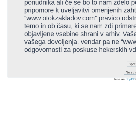
ponudnika ali če se bo to nam zdelo p
pripomore k uveljavitvi omenjenih zaht
“www.otokzakladov.com” pravico odstrani
temo in ob času, ki se nam zdi primere
objavljene vsebine shrani v arhiv. Va
vašega dovoljenja, vendar pa ne “ww
odgovornosti za poskuse hekerskih vdor
Teče na
phpBB