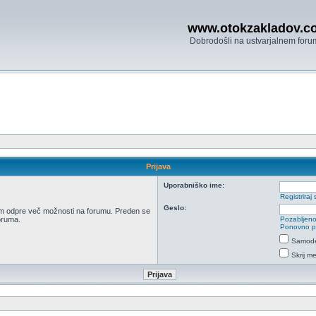
www.otokzakladov.c
Dobrodošli na ustvarjalnem foru
Prijava
Uporabniško ime:
Registriraj 
Geslo:
 vam odpre več možnosti na forumu. Preden se
foruma.
Pozabljeno
Ponovno poš
Samodej
Skrij m