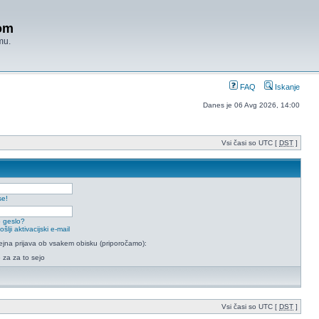
om
mu.
FAQ
Iskanje
Danes je 06 Avg 2026, 14:00
Vsi časi so UTC [
DST
]
se!
 geslo?
lji aktivacijski e-mail
na prijava ob vsakem obisku (priporočamo):
e za za to sejo
Vsi časi so UTC [
DST
]