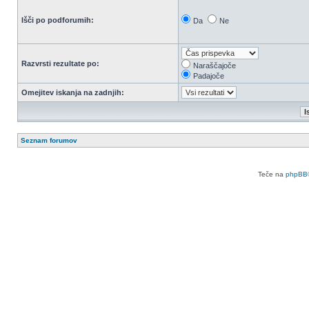
Išči po podforumih:
Da
Ne
Razvrsti rezultate po:
Naraščajoče
Padajoče
Omejitev iskanja na zadnjih:
Seznam forumov
Teče na
phpBB