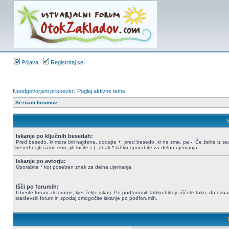
Prijava
Registriraj se!
Neodgovorjeni prispevki
|
Poglej aktivne teme
Seznam forumov
Iskanje po ključnih besedah:
Pred besedo, ki mora biti najdena, dodajte
+
, pred besedo, ki ne sme, pa
-
. Če želite iz 
besed najti samo eno, jih ločite z
|
. Znak * lahko uporabite za delna ujemanja.
Iskanje po avtorju:
Uporabite * kot poseben znak za delna ujemanja.
Išči po forumih:
Izberite forum ali forume, kjer želite iskati. Po podforumih lahko hitreje iščete tako, da ozn
starševski forum in spodaj omogočite iskanje po podforumih.