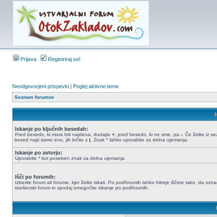
Prijava
Registriraj se!
Neodgovorjeni prispevki
|
Poglej aktivne teme
Seznam forumov
Iskanje po ključnih besedah:
Pred besedo, ki mora biti najdena, dodajte
+
, pred besedo, ki ne sme, pa
-
. Če želite iz 
besed najti samo eno, jih ločite z
|
. Znak * lahko uporabite za delna ujemanja.
Iskanje po avtorju:
Uporabite * kot poseben znak za delna ujemanja.
Išči po forumih:
Izberite forum ali forume, kjer želite iskati. Po podforumih lahko hitreje iščete tako, da ozn
starševski forum in spodaj omogočite iskanje po podforumih.