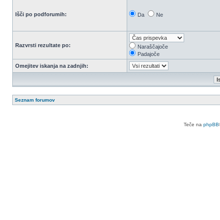
Išči po podforumih:
Da
Ne
Razvrsti rezultate po:
Naraščajoče
Padajoče
Omejitev iskanja na zadnjih:
Seznam forumov
Teče na
phpBB