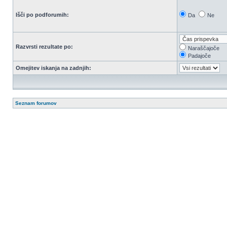
Išči po podforumih:
Da
Ne
Razvrsti rezultate po:
Naraščajoče
Padajoče
Omejitev iskanja na zadnjih:
Seznam forumov