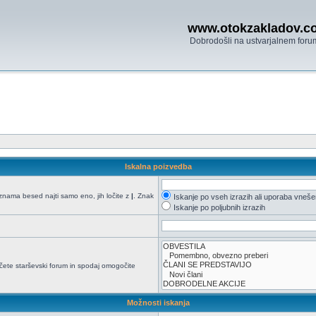
www.otokzakladov.c
Dobrodošli na ustvarjalnem foru
Iskalna poizvedba
seznama besed najti samo eno, jih ločite z
|
. Znak
Iskanje po vseh izrazih ali uporaba vneš
Iskanje po poljubnih izrazih
načete starševski forum in spodaj omogočite
Možnosti iskanja