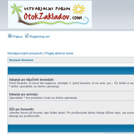
Prijava
Registriraj se!
Neodgovorjeni prispevki
|
Poglej aktivne teme
Seznam forumov
Iskanje po ključnih besedah:
Pred besedo, ki mora biti najdena, dodajte
+
, pred besedo, ki ne sme, pa
-
. Če želite iz 
* lahko uporabite za delna ujemanja.
Iskanje po avtorju:
Uporabite * kot poseben znak za delna ujemanja.
Išči po forumih:
Izberite forum ali forume, kjer želite iskati. Po podforumih lahko hitreje iščete tako, da oz
iskanje po podforumih.