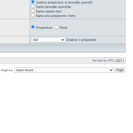
Zadeve prispevkov in besedilo sporočil
Samo besedilo sporočila
Samo naslovi tem
Samo prvi prispevek v temi
Prispevkov
Teme
Znakov v prispevkih
Vsi časi so UTC [
DST
]
Pojdi na: