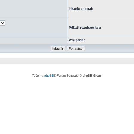
Iskanje znotraj:
Prikaži rezultate kot:
Vrni prvih:
Teče na
phpBB
® Forum Software © phpBB Group