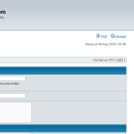
om
mu.
FAQ
Iskanje
Danes je 08 Avg 2026, 03:38
Vsi časi so UTC [
DST
]
ene poizvedbe