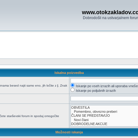
www.otokzakladov.c
Dobrodošli na ustvarjalnem foru
Iskalna poizvedba
seznama besed najti samo eno, jih ločite z
|
. Znak
Iskanje po vseh izrazih ali uporaba vneš
Iskanje po poljubnih izrazih
načete starševski forum in spodaj omogočite
Možnosti iskanja