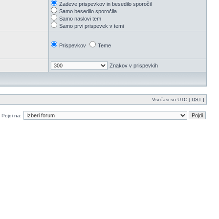
Zadeve prispevkov in besedilo sporočil
Samo besedilo sporočila
Samo naslovi tem
Samo prvi prispevek v temi
Prispevkov
Teme
Znakov v prispevkih
Vsi časi so UTC [
DST
]
Pojdi na: