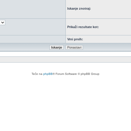
Iskanje znotraj:
Prikaži rezultate kot:
Vrni prvih:
Teče na
phpBB
® Forum Software © phpBB Group