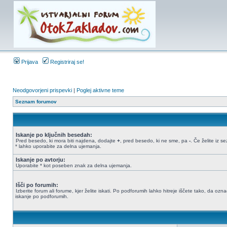
Prijava
Registriraj se!
Neodgovorjeni prispevki
|
Poglej aktivne teme
Seznam forumov
Iskanje po ključnih besedah:
Pred besedo, ki mora biti najdena, dodajte
+
, pred besedo, ki ne sme, pa
-
. Če želite iz 
* lahko uporabite za delna ujemanja.
Iskanje po avtorju:
Uporabite * kot poseben znak za delna ujemanja.
Išči po forumih:
Izberite forum ali forume, kjer želite iskati. Po podforumih lahko hitreje iščete tako, da oz
iskanje po podforumih.