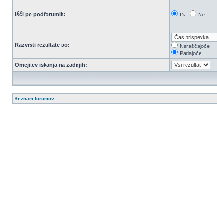
Išči po podforumih:
Da
Ne
Razvrsti rezultate po:
Naraščajoče
Padajoče
Omejitev iskanja na zadnjih:
Seznam forumov