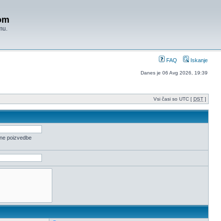
om
mu.
FAQ
Iskanje
Danes je 06 Avg 2026, 19:39
Vsi časi so UTC [
DST
]
ene poizvedbe