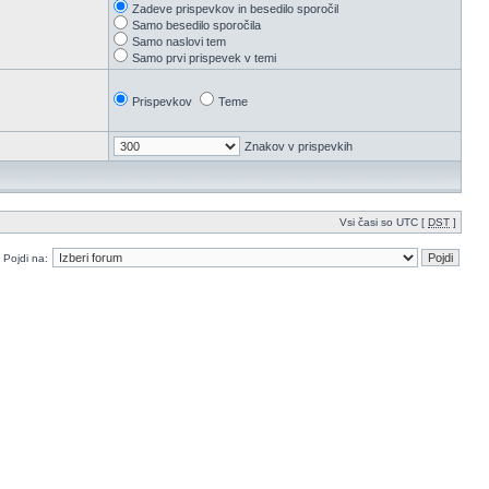
Zadeve prispevkov in besedilo sporočil
Samo besedilo sporočila
Samo naslovi tem
Samo prvi prispevek v temi
Prispevkov
Teme
Znakov v prispevkih
Vsi časi so UTC [
DST
]
Pojdi na: