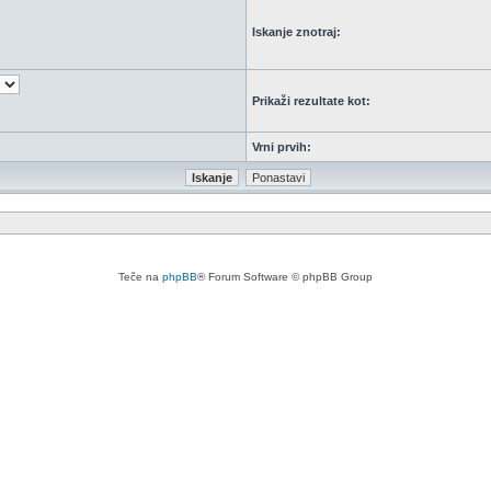
Iskanje znotraj:
Prikaži rezultate kot:
Vrni prvih:
Teče na
phpBB
® Forum Software © phpBB Group