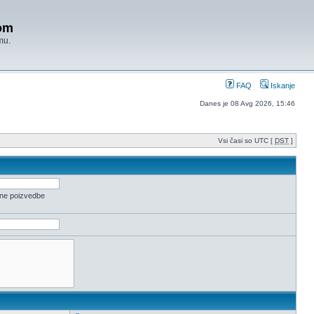
om
mu.
FAQ
Iskanje
Danes je 08 Avg 2026, 15:46
Vsi časi so UTC [
DST
]
ene poizvedbe