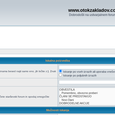
www.otokzakladov.c
Dobrodošli na ustvarjalnem foru
Iskalna poizvedba
seznama besed najti samo eno, jih ločite z
|
. Znak
Iskanje po vseh izrazih ali uporaba vneš
Iskanje po poljubnih izrazih
načete starševski forum in spodaj omogočite
Možnosti iskanja