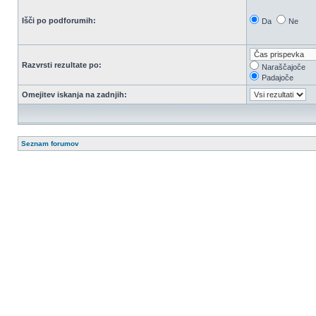
Išči po podforumih:
Da
Ne
Razvrsti rezultate po:
Naraščajoče
Padajoče
Omejitev iskanja na zadnjih:
Seznam forumov