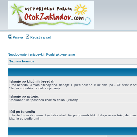
Prijava
Registriraj se!
Neodgovorjeni prispevki
|
Poglej aktivne teme
Seznam forumov
Iskanje po ključnih besedah:
Pred besedo, ki mora biti najdena, dodajte
+
, pred besedo, ki ne sme, pa
-
. Če želite iz 
* lahko uporabite za delna ujemanja.
Iskanje po avtorju:
Uporabite * kot poseben znak za delna ujemanja.
Išči po forumih:
Izberite forum ali forume, kjer želite iskati. Po podforumih lahko hitreje iščete tako, da oz
iskanje po podforumih.