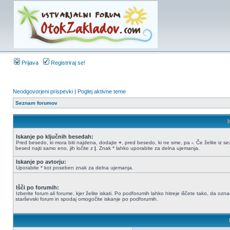
Prijava
Registriraj se!
Neodgovorjeni prispevki
|
Poglej aktivne teme
Seznam forumov
Iskanje po ključnih besedah:
Pred besedo, ki mora biti najdena, dodajte
+
, pred besedo, ki ne sme, pa
-
. Če želite iz 
besed najti samo eno, jih ločite z
|
. Znak * lahko uporabite za delna ujemanja.
Iskanje po avtorju:
Uporabite * kot poseben znak za delna ujemanja.
Išči po forumih:
Izberite forum ali forume, kjer želite iskati. Po podforumih lahko hitreje iščete tako, da ozn
starševski forum in spodaj omogočite iskanje po podforumih.