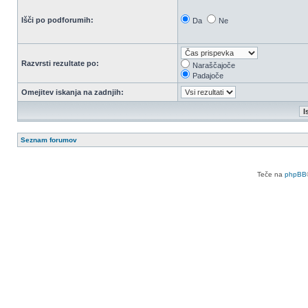
Išči po podforumih:
Da
Ne
Razvrsti rezultate po:
Naraščajoče
Padajoče
Omejitev iskanja na zadnjih:
Seznam forumov
Teče na
phpBB