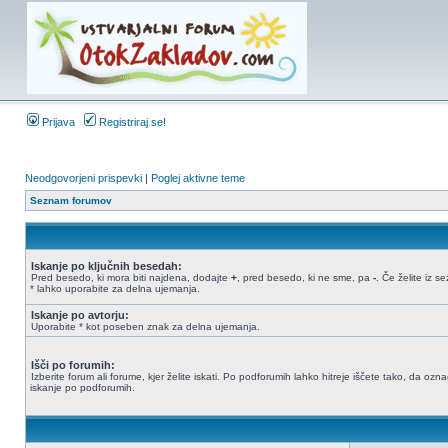
Prijava
Registriraj se!
Neodgovorjeni prispevki
|
Poglej aktivne teme
Seznam forumov
Iskanje po ključnih besedah:
Pred besedo, ki mora biti najdena, dodajte
+
, pred besedo, ki ne sme, pa
-
. Če želite iz 
* lahko uporabite za delna ujemanja.
Iskanje po avtorju:
Uporabite * kot poseben znak za delna ujemanja.
Išči po forumih:
Izberite forum ali forume, kjer želite iskati. Po podforumih lahko hitreje iščete tako, da oz
iskanje po podforumih.