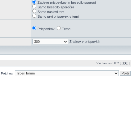
Zadeve prispevkov in besedilo sporočil
Samo besedilo sporočila
Samo naslovi tem
Samo prvi prispevek v temi
Prispevkov
Teme
Znakov v prispevkih
Vsi časi so UTC [
DST
]
Pojdi na: