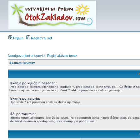
Prijava
Registriraj se!
Neodgovorjeni prispevki
|
Poglej aktivne teme
Seznam forumov
Iskanje po ključnih besedah:
Pred besedo, ki mora biti najdena, dodajte
+
, pred besedo, ki ne sme, pa
-
. Če želite iz 
besed najti samo eno, jih ločite z
|
. Znak * lahko uporabite za delna ujemanja.
Iskanje po avtorju:
Uporabite * kot poseben znak za delna ujemanja.
Išči po forumih:
Izberite forum ali forume, kjer želite iskati. Po podforumih lahko hitreje iščete tako, da ozn
starševski forum in spodaj omogočite iskanje po podforumih.