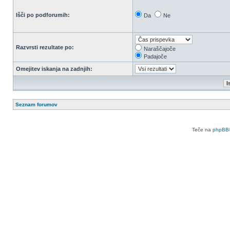
Išči po podforumih:
Da
Ne
Razvrsti rezultate po:
Naraščajoče
Padajoče
Omejitev iskanja na zadnjih:
Seznam forumov
Teče na
phpBB