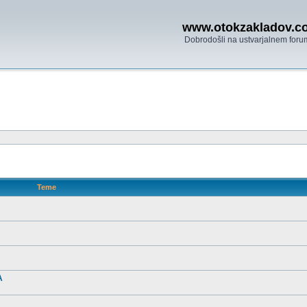
www.otokzakladov.c
Dobrodošli na ustvarjalnem foru
Teme
A