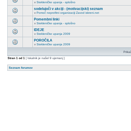
v
Stekleničke upanja - splošno
sodelujoči v akciji - (motivacijski) seznam
v
Pomoč neprofitni organizaciji Zavod iskreni.net
Pomembni linki
v
Stekleničke upanja - splošno
IDEJE
v
Stekleničke upanja 2009
POROČILA
v
Stekleničke upanja 2009
Prikaž
Stran
1
od
1
[ Iskalnik je našel 9 ujemanj ]
Seznam forumov