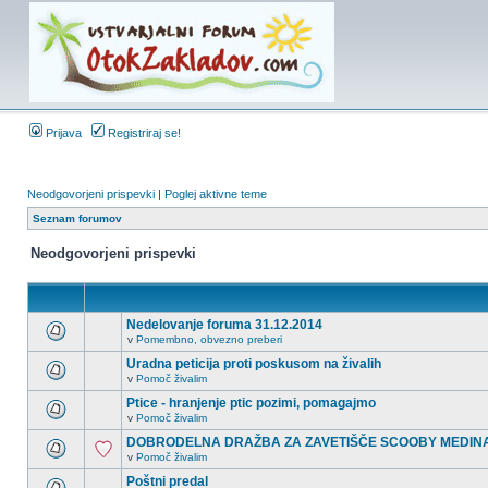
Prijava
Registriraj se!
Neodgovorjeni prispevki
|
Poglej aktivne teme
Seznam forumov
Neodgovorjeni prispevki
Nedelovanje foruma 31.12.2014
v
Pomembno, obvezno preberi
Uradna peticija proti poskusom na živalih
v
Pomoč živalim
Ptice - hranjenje ptic pozimi, pomagajmo
v
Pomoč živalim
DOBRODELNA DRAŽBA ZA ZAVETIŠČE SCOOBY MEDIN
v
Pomoč živalim
Poštni predal