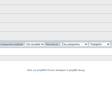
i prispevke prejšnjih:
Razvrsti po:
Teče na
phpBB
® Forum Software © phpBB Group