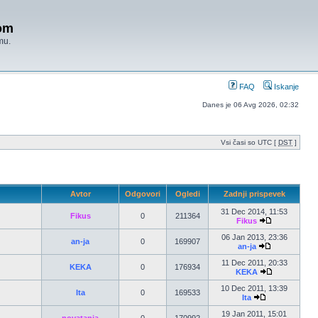
om
mu.
FAQ
Iskanje
Danes je 06 Avg 2026, 02:32
Vsi časi so UTC [
DST
]
Avtor
Odgovori
Ogledi
Zadnji prispevek
31 Dec 2014, 11:53
Fikus
0
211364
Fikus
06 Jan 2013, 23:36
an-ja
0
169907
an-ja
11 Dec 2011, 20:33
KEKA
0
176934
KEKA
10 Dec 2011, 13:39
Ita
0
169533
Ita
19 Jan 2011, 15:01