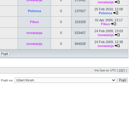
novatanja
0
170992
novatanja
25 Feb 2010, 12:08
Polonca
0
137927
Polonca
01 Apr 2009, 13:17
Fikus
0
153328
Fikus
24 Feb 2009, 13:03
novatanja
0
533407
novatanja
24 Feb 2009, 12:38
novatanja
0
664028
novatanja
Vsi časi so UTC [
DST
]
Pojdi na: