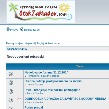
Prijava
Registriraj se!
Neodgovorjeni prispevki
|
Poglej aktivne teme
Seznam forumov
Neodgovorjeni prispevki
Teme
Nedelovanje foruma 31.12.2014
v
Pomembno, obvezno preberi
Uradna peticija proti poskusom na živalih
v
Pomoč živalim
Ptice - hranjenje ptic pozimi, pomagajmo
v
Pomoč živalim
DOBRODELNA DRAŽBA ZA ZAVETIŠČE SCOOBY MEDINA
v
Pomoč živalim
Poštni predal