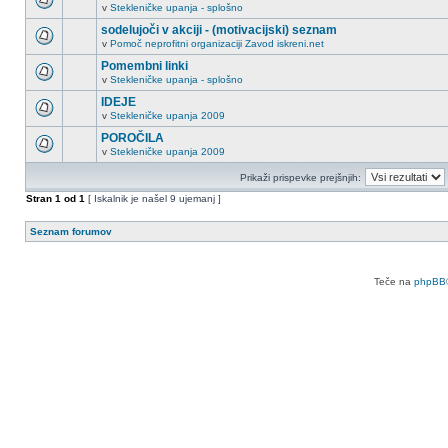
v
Stekleničke upanja - splošno
sodelujoči v akciji - (motivacijski) seznam
v
Pomoč neprofitni organizaciji Zavod iskreni.net
Pomembni linki
v
Stekleničke upanja - splošno
IDEJE
v
Stekleničke upanja 2009
POROČILA
v
Stekleničke upanja 2009
Prikaži prispevke prejšnjih:
Stran
1
od
1
[ Iskalnik je našel 9 ujemanj ]
Seznam forumov
Teče na
phpBB