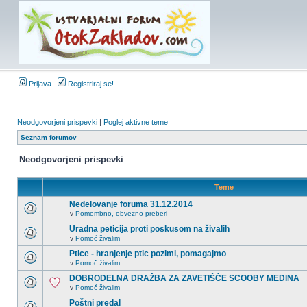
Prijava
Registriraj se!
Neodgovorjeni prispevki
|
Poglej aktivne teme
Seznam forumov
Neodgovorjeni prispevki
Teme
Nedelovanje foruma 31.12.2014
v
Pomembno, obvezno preberi
Uradna peticija proti poskusom na živalih
v
Pomoč živalim
Ptice - hranjenje ptic pozimi, pomagajmo
v
Pomoč živalim
DOBRODELNA DRAŽBA ZA ZAVETIŠČE SCOOBY MEDINA
v
Pomoč živalim
Poštni predal