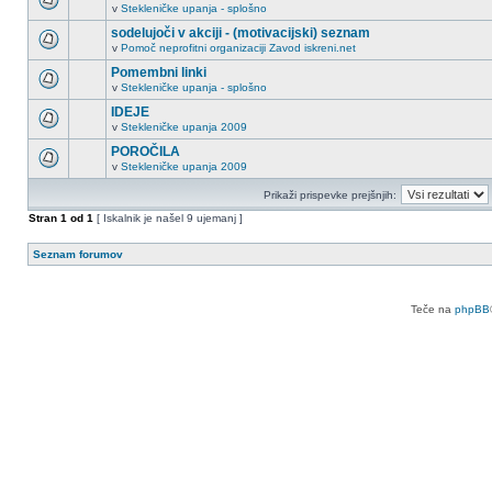
v
Stekleničke upanja - splošno
sodelujoči v akciji - (motivacijski) seznam
v
Pomoč neprofitni organizaciji Zavod iskreni.net
Pomembni linki
v
Stekleničke upanja - splošno
IDEJE
v
Stekleničke upanja 2009
POROČILA
v
Stekleničke upanja 2009
Prikaži prispevke prejšnjih:
Stran
1
od
1
[ Iskalnik je našel 9 ujemanj ]
Seznam forumov
Teče na
phpBB