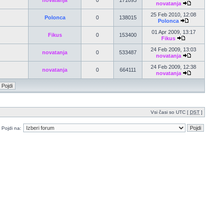
novatanja
0
171093
novatanja
25 Feb 2010, 12:08
Polonca
0
138015
Polonca
01 Apr 2009, 13:17
Fikus
0
153400
Fikus
24 Feb 2009, 13:03
novatanja
0
533487
novatanja
24 Feb 2009, 12:38
novatanja
0
664111
novatanja
Vsi časi so UTC [
DST
]
Pojdi na: