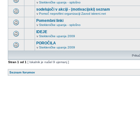
v
Stekleničke upanja - splošno
sodelujoči v akciji - (motivacijski) seznam
v
Pomoč neprofitni organizaciji Zavod iskreni.net
Pomembni linki
v
Stekleničke upanja - splošno
IDEJE
v
Stekleničke upanja 2009
POROČILA
v
Stekleničke upanja 2009
Prikaž
Stran
1
od
1
[ Iskalnik je našel 9 ujemanj ]
Seznam forumov