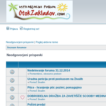
Prijava
Registriraj se!
Neodgovorjeni prispevki
|
Poglej aktivne teme
Seznam forumov
Neodgovorjeni prispevki
Nedelovanje foruma 31.12.2014
v
Pomembno, obvezno preberi
Uradna peticija proti poskusom na živalih
v
Pomoč živalim
Ptice - hranjenje ptic pozimi, pomagajmo
v
Pomoč živalim
DOBRODELNA DRAŽBA ZA ZAVETIŠČE SCOOBY MEDIN
v
Pomoč živalim
Poštni predal