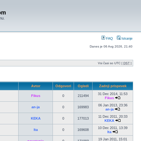
om
mu.
FAQ
Iskanje
Danes je 06 Avg 2026, 21:40
Vsi časi so UTC [
DST
]
Avtor
Odgovori
Ogledi
Zadnji prispevek
31 Dec 2014, 11:53
Fikus
0
211494
Fikus
06 Jan 2013, 23:36
an-ja
0
169983
an-ja
11 Dec 2011, 20:33
KEKA
0
177013
KEKA
10 Dec 2011, 13:39
Ita
0
169608
Ita
19 Jan 2011, 15:01