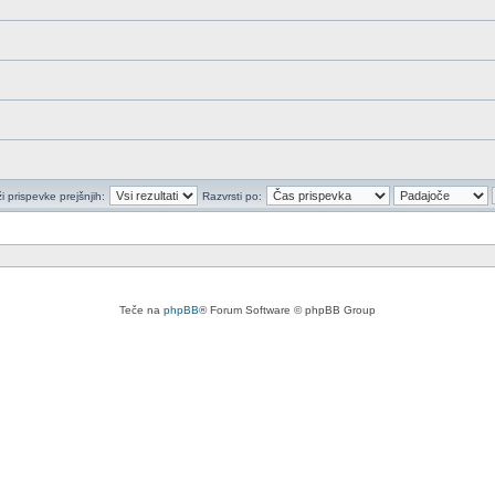
i prispevke prejšnjih:
Razvrsti po:
Teče na
phpBB
® Forum Software © phpBB Group