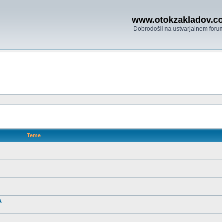
www.otokzakladov.c
Dobrodošli na ustvarjalnem foru
Teme
A