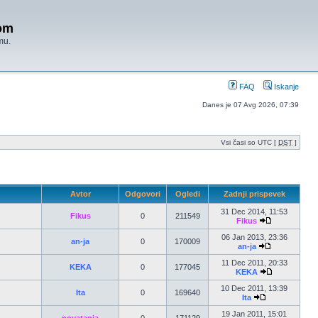
om
mu.
FAQ
Iskanje
Danes je 07 Avg 2026, 07:39
Vsi časi so UTC [
DST
]
Avtor
Odgovori
Ogledi
Zadnji prispevek
31 Dec 2014, 11:53
Fikus
0
211549
Fikus
06 Jan 2013, 23:36
an-ja
0
170009
an-ja
11 Dec 2011, 20:33
KEKA
0
177045
KEKA
10 Dec 2011, 13:39
Ita
0
169640
Ita
19 Jan 2011, 15:01