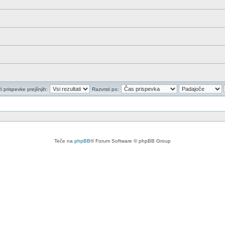
i prispevke prejšnjih:
Razvrsti po:
Teče na
phpBB
® Forum Software © phpBB Group