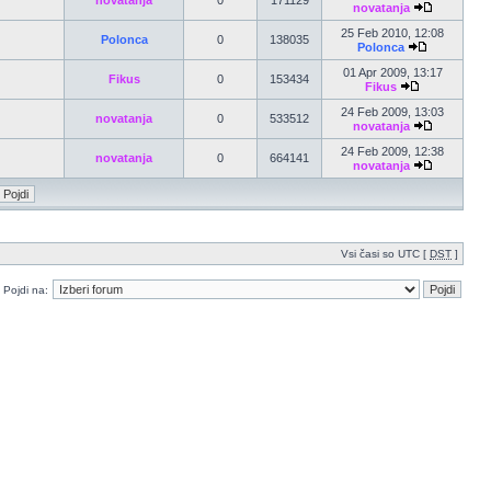
novatanja
0
171129
novatanja
25 Feb 2010, 12:08
Polonca
0
138035
Polonca
01 Apr 2009, 13:17
Fikus
0
153434
Fikus
24 Feb 2009, 13:03
novatanja
0
533512
novatanja
24 Feb 2009, 12:38
novatanja
0
664141
novatanja
Vsi časi so UTC [
DST
]
Pojdi na: