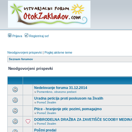
Prijava
Registriraj se!
Neodgovorjeni prispevki
|
Poglej aktivne teme
Seznam forumov
Neodgovorjeni prispevki
Nedelovanje foruma 31.12.2014
v
Pomembno, obvezno preberi
Uradna peticija proti poskusom na živalih
v
Pomoč živalim
Ptice - hranjenje ptic pozimi, pomagajmo
v
Pomoč živalim
DOBRODELNA DRAŽBA ZA ZAVETIŠČE SCOOBY MEDIN
v
Pomoč živalim
Poštni predal