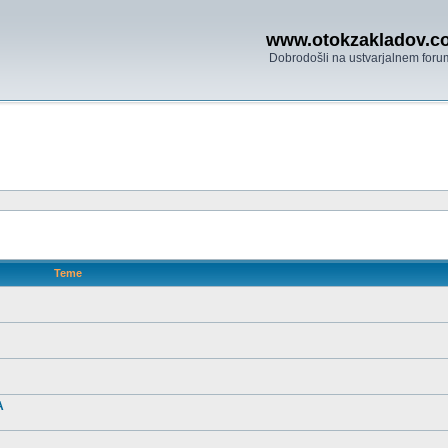
www.otokzakladov.c
Dobrodošli na ustvarjalnem foru
Teme
A