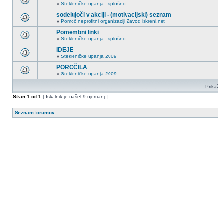
v
Stekleničke upanja - splošno
sodelujoči v akciji - (motivacijski) seznam
v
Pomoč neprofitni organizaciji Zavod iskreni.net
Pomembni linki
v
Stekleničke upanja - splošno
IDEJE
v
Stekleničke upanja 2009
POROČILA
v
Stekleničke upanja 2009
Prikaž
Stran
1
od
1
[ Iskalnik je našel 9 ujemanj ]
Seznam forumov