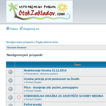
Prijava
Registriraj se!
Neodgovorjeni prispevki
|
Poglej aktivne teme
Seznam forumov
Neodgovorjeni prispevki
Teme
Nedelovanje foruma 31.12.2014
v
Pomembno, obvezno preberi
Uradna peticija proti poskusom na živalih
v
Pomoč živalim
Ptice - hranjenje ptic pozimi, pomagajmo
v
Pomoč živalim
DOBRODELNA DRAŽBA ZA ZAVETIŠČE SCOOBY MEDINA
v
Pomoč živalim
Poštni predal