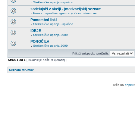
v
Stekleničke upanja - splošno
sodelujoči v akciji - (motivacijski) seznam
v
Pomoč neprofitni organizaciji Zavod iskreni.net
Pomembni linki
v
Stekleničke upanja - splošno
IDEJE
v
Stekleničke upanja 2009
POROČILA
v
Stekleničke upanja 2009
Prikaži prispevke prejšnjih:
Stran
1
od
1
[ Iskalnik je našel 9 ujemanj ]
Seznam forumov
Teče na
phpBB